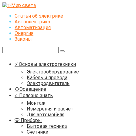
Перейти
к
Статьи об электрике
контенту
Автоэлектрика
Автоматизация
Энергия
Законы
Поиск:
⚡ Основы электротехники
Электрооборудование
Кабель и провода
Электродвигатель
💢Освещение
⭐ Полезно знать
Монтаж
Измерения и расчёт
Для автомобиля
💡 Приборы
Бытовая техника
Счётчики