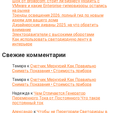
Шок от Broadcom: стоит ли бизнесу уходить с
VMware и какие Enterprise-гипервизоры остались
на рынке
Тренды освещения 2026: полный гид по новым
идеям для вашего дома
Дизайнерские диваны 2025: на что обратить
внимание
Электродвигатели с высокими оборотами
Как использовать светодиодную ленту в
интерьере
Свежие комментарии
Тамара
к
Счетчик Меркурий Как Правильно
Снимать Показания • Стоимость прибора
Тамара
к
Счетчик Меркурий Как Правильно
Снимать Показания • Стоимость прибора
Надежда
к
Чем Отличается Генератор
Переменного Тока от Постоянного Что такое
постоянный ток
Александр
к
Чтобы не Перегорали Светодиоды в