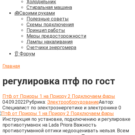
Холодильник
Стиральная машина
🧰Своими руками
Полезные советы
Схемы подключения
Принцип работы
Меры предосторожности
Лампы накаливания
Счетчики энергомера
👂 Форум
Главная
регулировка птф по гост
Птф от Приоры 1 на Приору 2 Подключаем фары
04.09.2022
Рубрика:
Электрооборудование
Автор:
Cпециалист по электроэнергетике и электронике
0
Инструкция по установке, подключению и регулировке
противотуманок на Lada Priora Важность
противотуманной оптики недооценивать нельзя. Всем