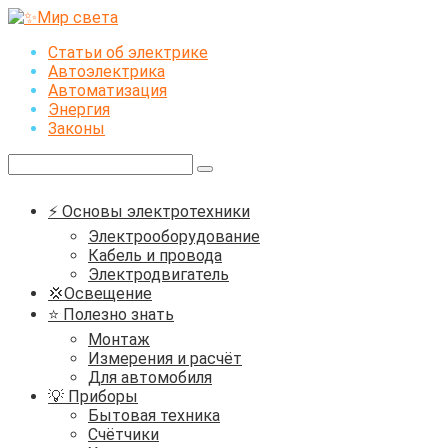
Перейти
к
Статьи об электрике
контенту
Автоэлектрика
Автоматизация
Энергия
Законы
Поиск:
⚡ Основы электротехники
Электрооборудование
Кабель и провода
Электродвигатель
💢Освещение
⭐ Полезно знать
Монтаж
Измерения и расчёт
Для автомобиля
💡 Приборы
Бытовая техника
Счётчики