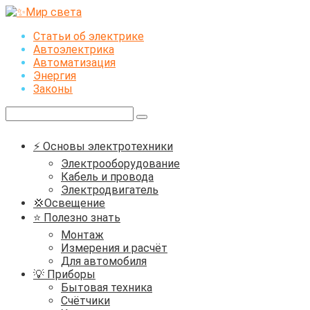
Перейти
к
Статьи об электрике
контенту
Автоэлектрика
Автоматизация
Энергия
Законы
Поиск:
⚡ Основы электротехники
Электрооборудование
Кабель и провода
Электродвигатель
💢Освещение
⭐ Полезно знать
Монтаж
Измерения и расчёт
Для автомобиля
💡 Приборы
Бытовая техника
Счётчики