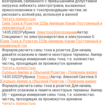
возгорания, связанного с превышением допустимой
нагрузки; избежать электротравм, вызванных
прикосновением к токопроводящим частям; не
рисковать всякий раз, используя в ванной
Читать полностью
Сила Тока в Розетке 220в Амперах Какая Постоянный и
переменный ток
14.05.2022
Рубрика:
Электрооборудование
Автор:
Cпециалист по электроэнергетике и электронике
0
Формула расчета силы тока в розетке Для начала,
давайте освежим в памяти некоторые термины: Ампер
(А) – единица измерения силы тока, т.е. количество
частиц, проходящих за промежуток времени
Читать полностью
Сколько Ампер в Обычной Розетке • Полезное видео
14.03.2022
Рубрика:
Ремонт
Автор:
Алексей Светлов
0
Формула расчета силы тока в розетке Для начала,
давайте освежим в памяти некоторые термины: Ампер
(А) – единица измерения силы тока, т.е. количество
частиц, проходящих за промежуток времени
Читать полностью