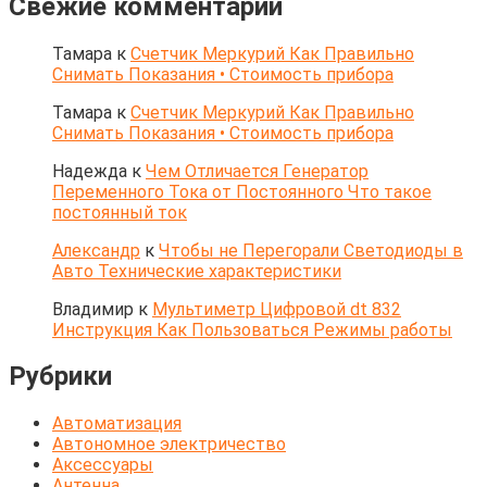
Свежие комментарии
Тамара
к
Счетчик Меркурий Как Правильно
Снимать Показания • Стоимость прибора
Тамара
к
Счетчик Меркурий Как Правильно
Снимать Показания • Стоимость прибора
Надежда
к
Чем Отличается Генератор
Переменного Тока от Постоянного Что такое
постоянный ток
Александр
к
Чтобы не Перегорали Светодиоды в
Авто Технические характеристики
Владимир
к
Мультиметр Цифровой dt 832
Инструкция Как Пользоваться Режимы работы
Рубрики
Автоматизация
Автономное электричество
Аксессуары
Антенна