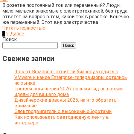
В розетке постоянный ток или переменный? Люди,
мало-мальски знакомые с электротехникой, без труда
ответят на вопрос о том, какой ток в розетке. Конечно
же переменный. Этот вид электричества
Читать полностью
Пагинация
1
2
Далее
записей
Поиск
Поиск
Свежие записи
Шок от Broadcom: стоит ли бизнесу уходить с
VMware и какие Enterprise-гипервизоры остались
на рынке
Тренды освещения 2026: полный гид по новым
идеям для вашего дома
Дизайнерские диваны 2025: на что обратить
внимание
Электродвигатели с высокими оборотами
Как использовать светодиодную ленту в
интерьере