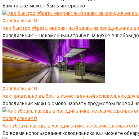
Вам также может быть интересно
Холодильник
0
Как быстро убрать неприятный запах из холодильника в
Холодильник — неизменный атрибут на кухне в любом до
Холодильник
0
Как правильно выбрать качественный холодильник для 
Холодильник можно смело назвать предметом первой не
Холодильник
0
Как убрать наледь в холодильнике, не размораживая его
Во время использования холодильника вы можете обнаруж