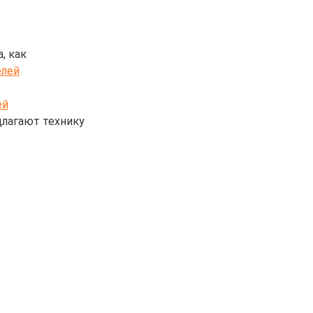
, как
ей
длагают технику