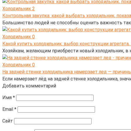
Холодильник
2
Контрольная закупка: какой выбрать холодильник, показ
Большинство людей не способны оценить важность тако
Холодильник
0
Какой купить холодильник: выбор конструкции агрегата
Хозяйкам, желающим приобрести новый холодильник, в 
Холодильник
0
На задней стенке холодильника намерзает лед — причины
Если намерзает лёд на задней стенке холодильника, знач
Добавить комментарий
Имя
*
Email
*
Сайт