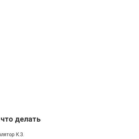
 что делать
лятор К.З.