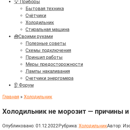
💡 Приборы
Бытовая техника
Счётчики
Холодильник
Стиральная машина
🧰Своими руками
Полезные советы
Схемы подключения
Принцип работы
Меры предосторожности
Лампы накаливания
Счетчики энергомера
👂 Форум
Главная
»
Холодильник
Холодильник не морозит — причины и
Опубликовано:
01.12.2022
Рубрика:
Холодильник
Автор:
Изо