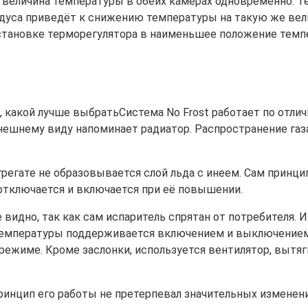
еличина температуры в обеих камерах одновременно. Те
дуса приведёт к снижению температуры на такую же вели
становке терморегулятора в наименьшее положение темпе
Система No Frost работает по отлич
нешнему виду напоминает радиатор. Распространение газ
грегате не образовывается слой льда с инеем. Сам принц
отключается и включается при её повышении.
е видно, так как сам испаритель спрятан от потребителя. 
температуры поддерживается включением и выключением к
режиме. Кроме заслонки, используется вентилятор, вытя
ринцип его работы не претерпевал значительных изменен