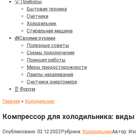
💡 Приборы
Бытовая техника
Счётчики
Холодильник
Стиральная машина
🧰Своими руками
Полезные советы
Схемы подключения
Принцип работы
Меры предосторожности
Лампы накаливания
Счетчики энергомера
👂 Форум
Главная
»
Холодильник
Компрессор для холодильника: виды 
Опубликовано:
02.12.2022
Рубрика:
Холодильник
Автор:
Изо