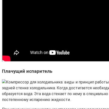
Плачущий испаритель
задней стенке холодильника. Когда достигается необход
образуется вода. Эта вода стекает по нему в специальн
постепенному испарению жидкости.