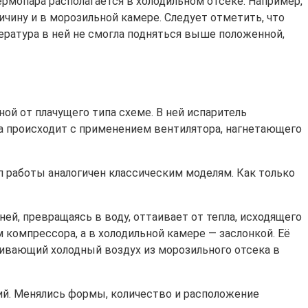
рмопара располагается в холодильном отсеке. Например,
чину и в морозильной камере. Следует отметить, что
ратура в ней не смогла подняться выше положенной,
ной от плачущего типа схеме. В ней испаритель
а происходит с применением вентилятора, нагнетающего
ип работы аналогичен классическим моделям. Как только
Иней, превращаясь в воду, оттаивает от тепла, исходящего
омпрессора, а в холодильной камере — заслонкой. Её
гивающий холодный воздух из морозильного отсека в
ий. Менялись формы, количество и расположение