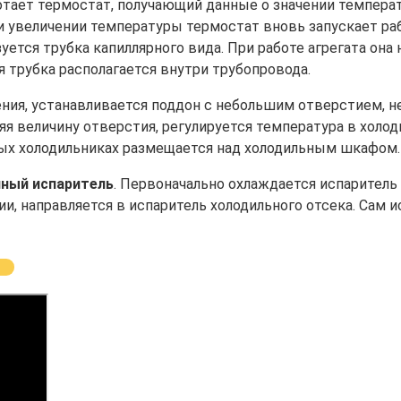
ботает термостат, получающий данные о значении темпера
и увеличении температуры термостат вновь запускает ра
ется трубка капиллярного вида. При работе агрегата она 
 трубка располагается внутри трубопровода.
ения, устанавливается поддон с небольшим отверстием, н
я величину отверстия, регулируется температура в холод
ых холодильниках размещается над холодильным шкафом.
нный испаритель
. Первоначально охлаждается испарител
и, направляется в испаритель холодильного отсека. Сам 