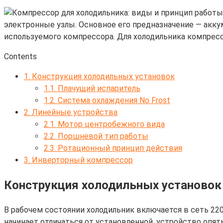
электронные узлы. Основное его предназначение — акку
используемого компрессора. Для холодильника компрессо
Contents
1.
Конструкция холодильных установок
1.1.
Плачущий испаритель
1.2.
Система охлаждения No Frost
2.
Линейные устройства
2.1.
Мотор центробежного вида
2.2.
Поршневой тип работы
2.3.
Ротационный принцип действия
3.
Инверторный компрессор
Конструкция холодильных установок
В рабочем состоянии холодильник включается в сеть 22
начинает отличаться от установленной, устройство опять