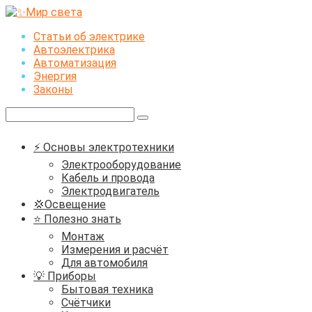
Перейти
к
Статьи об электрике
контенту
Автоэлектрика
Автоматизация
Энергия
Законы
Поиск:
⚡ Основы электротехники
Электрооборудование
Кабель и провода
Электродвигатель
💢Освещение
⭐ Полезно знать
Монтаж
Измерения и расчёт
Для автомобиля
💡 Приборы
Бытовая техника
Счётчики