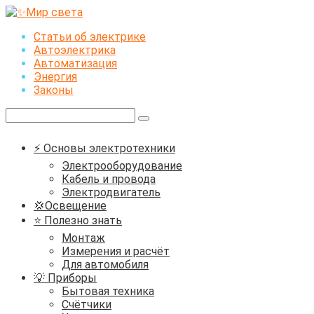
Перейти
к
Статьи об электрике
контенту
Автоэлектрика
Автоматизация
Энергия
Законы
Поиск:
⚡ Основы электротехники
Электрооборудование
Кабель и провода
Электродвигатель
💢Освещение
⭐ Полезно знать
Монтаж
Измерения и расчёт
Для автомобиля
💡 Приборы
Бытовая техника
Счётчики