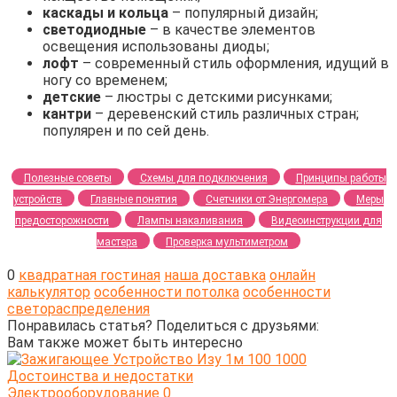
каскады и кольца
– популярный дизайн;
светодиодные
– в качестве элементов
освещения использованы диоды;
лофт
– современный стиль оформления, идущий в
ногу со временем;
детские
– люстры с детскими рисунками;
кантри
– деревенский стиль различных стран;
популярен и по сей день.
Полезные советы
Схемы для подключения
Принципы работы
устройств
Главные понятия
Счетчики от Энергомера
Меры
предосторожности
Лампы накаливания
Видеоинструкции для
мастера
Проверка мультиметром
0
квадратная гостиная
наша доставка
онлайн
калькулятор
особенности потолка
особенности
светораспределения
Понравилась статья? Поделиться с друзьями:
Вам также может быть интересно
Электрооборудование
0