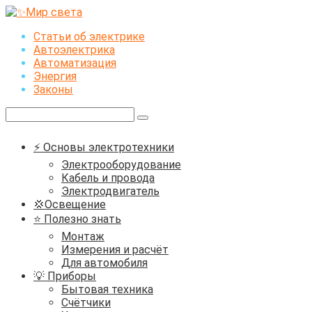
Перейти
к
Статьи об электрике
контенту
Автоэлектрика
Автоматизация
Энергия
Законы
Поиск:
⚡ Основы электротехники
Электрооборудование
Кабель и провода
Электродвигатель
💢Освещение
⭐ Полезно знать
Монтаж
Измерения и расчёт
Для автомобиля
💡 Приборы
Бытовая техника
Счётчики