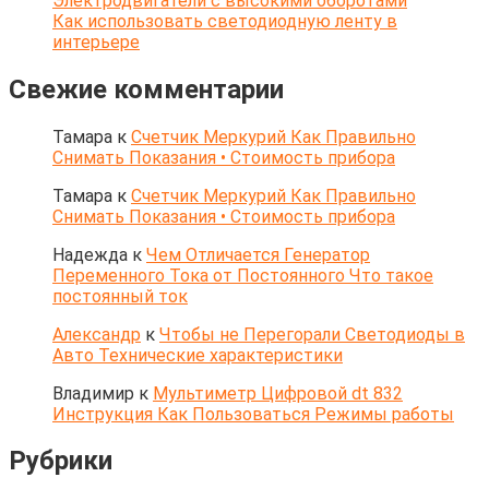
Электродвигатели с высокими оборотами
Как использовать светодиодную ленту в
интерьере
Свежие комментарии
Тамара
к
Счетчик Меркурий Как Правильно
Снимать Показания • Стоимость прибора
Тамара
к
Счетчик Меркурий Как Правильно
Снимать Показания • Стоимость прибора
Надежда
к
Чем Отличается Генератор
Переменного Тока от Постоянного Что такое
постоянный ток
Александр
к
Чтобы не Перегорали Светодиоды в
Авто Технические характеристики
Владимир
к
Мультиметр Цифровой dt 832
Инструкция Как Пользоваться Режимы работы
Рубрики