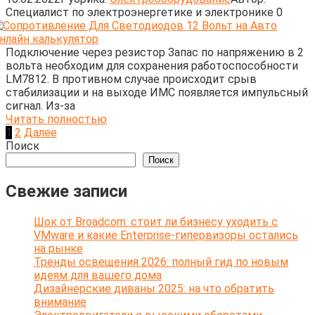
Cпециалист по электроэнергетике и электронике
0
Подключение через резистор Запас по напряжению в 2
вольта необходим для сохранения работоспособности
LM7812. В противном случае происходит срыв
стабилизации и на выходе ИМС появляется импульсный
сигнал. Из-за
Читать полностью
Пагинация
1
2
Далее
записей
Поиск
Поиск
Свежие записи
Шок от Broadcom: стоит ли бизнесу уходить с
VMware и какие Enterprise-гипервизоры остались
на рынке
Тренды освещения 2026: полный гид по новым
идеям для вашего дома
Дизайнерские диваны 2025: на что обратить
внимание