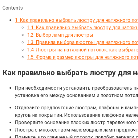
Contents
1.
Как правильно выбрать люстру для натяжного по
1.1.
Как правильно выбрать люстру для натяжн
1.2.
Выбор ламп для люстры
1.3.
Правила выбора люстры для натяжного по
1.4.
Люстры на натяжной потолок: как выбрать
1.5.
Форма и размер люстры для натяжного по
Как правильно выбрать люстру для 
При необходимости установить преобразователь пит
установка его между основанием и полотном потол
Отдавайте предпочтение люстрам, плафоны и лампы
кругов на покрытии. Использование плафонов явля
Проверяйте основание плоских люстр тарелочного 
Люстра с множеством маломощных ламп предпочт
Помните, что глянцевый потолок, подобно зеркалу,