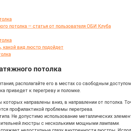
толка
ого потолка — статья от пользователя ОБИ Клуба
толка
, какой вид люстр подойдет
толка
натяжного потолка
ания, располагайте его в местах со свободным доступом 
ка приведет к перегреву и поломке.
 которых направлены вниз, в направлении от потолка. Т
ется профилактикой проблемы перегрева.
типа. Не допустимо использование металлических элемен
ительней люстры с несколькими мощными лампами.
 отражает недоступные глазу внутренности люстры. Испо