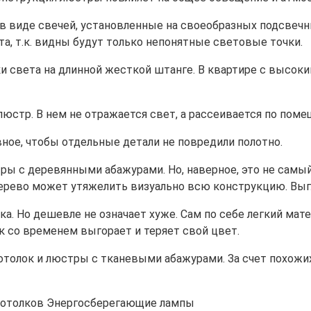
в виде свечей, установленные на своеобразных подсвечни
а, т.к. видны будут только непонятные световые точки.
света на длинной жесткой штанге. В квартире с высоким
стр. В нем не отражается свет, а рассеивается по пом
вное, чтобы отдельные детали не повредили полотно.
ры с деревянными абажурами. Но, наверное, это не самы
дерево может утяжелить визуально всю конструкцию. Выгл
а. Но дешевле не означает хуже. Сам по себе легкий мат
к со временем выгорает и теряет свой цвет.
толок и люстры с тканевыми абажурами. За счет похожих