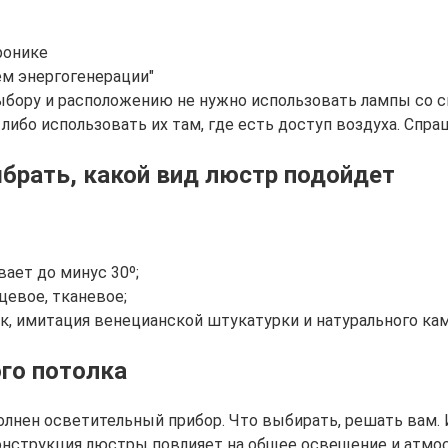
ронике
ем энергогенерации"
ыбору и расположению не нужно использовать лампы со 
ибо использовать их там, где есть доступ воздуха. Спраш
брать, какой вид люстр подойдет
ает до минус 30º;
цевое, тканевое;
ик, имитация венецианской штукатурки и натурального кам
го потолка
полнен осветительный прибор. Что выбирать, решать вам.
конструкция люстры повлияет на общее освещение и атмо