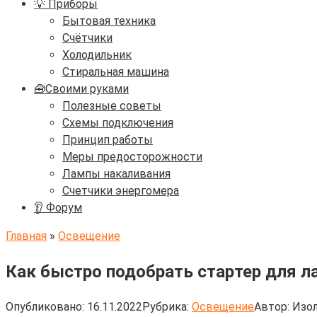
💡 Приборы
Бытовая техника
Счётчики
Холодильник
Стиральная машина
🧰Своими руками
Полезные советы
Схемы подключения
Принцип работы
Меры предосторожности
Лампы накаливания
Счетчики энергомера
👂 Форум
Главная
»
Освещение
Как быстро подобрать стартер для л
Опубликовано:
16.11.2022
Рубрика:
Освещение
Автор:
Изол