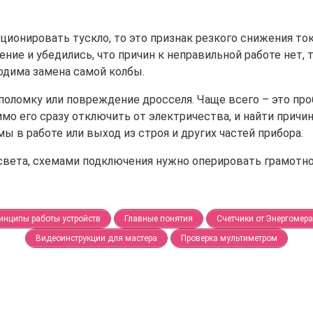
кционировать тускло, то это признак резкого снижения то
ние и убедились, что причин к неправильной работе нет, 
одима замена самой колбы.
а поломку или повреждение дросселя. Чаще всего – это пр
имо его сразу отключить от электричества, и найти прич
мы в работе или выход из строя и других частей прибора.
света, схемами подключения нужно оперировать грамотно.
инципы работы устройств
Главные понятия
Счетчики от Энергомера
Видеоинструкции для мастера
Проверка мультиметром