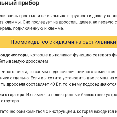
льный прибор
ни очень простые и не вызывают трудности даже у неопы
з клеммы. Оно последует на дроссель, далее, на первую сп
пираль, подключенную к клемме.
Промокоды со скидками на светильники
конденсаторы
, которые выполняют функцию сетевого фи
абатываемую дросселем.
евного света, то схемы подключения немного изменятся.
чника отдельно. Если вы хотите установить две лампы на
ть дросселя составляет 40 Вт, то к нему подсоединяются
ия стартера
. Их заменяют электронные балластные устро
 стартера.
аточно ознакомиться с инструкцией, которая находится на