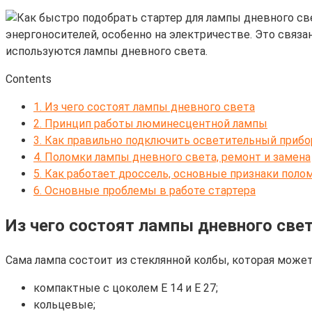
энергоносителей, особенно на электричестве. Это связа
используются лампы дневного света.
Contents
1.
Из чего состоят лампы дневного света
2.
Принцип работы люминесцентной лампы
3.
Как правильно подключить осветительный прибо
4.
Поломки лампы дневного света, ремонт и замена
5.
Как работает дроссель, основные признаки поло
6.
Основные проблемы в работе стартера
Из чего состоят лампы дневного све
Сама лампа состоит из стеклянной колбы, которая може
компактные с цоколем Е 14 и Е 27;
кольцевые;