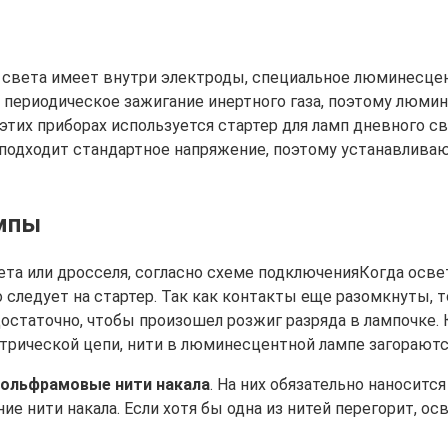
 света имеет внутри электроды, специальное люминесцен
т периодическое зажигание инертного газа, поэтому люмин
тих приборах используется стартер для ламп дневного све
 подходит стандартное напряжение, поэтому устанавлива
мпы
Когда осве
о следует на стартер. Так как контакты еще разомкнуты, т
 достаточно, чтобы произошел розжиг разряда в лампочке.
ктрической цепи, нити в люминесцентной лампе загораются
вольфрамовые нити накала
. На них обязательно наноситс
ие нити накала. Если хотя бы одна из нитей перегорит, ос