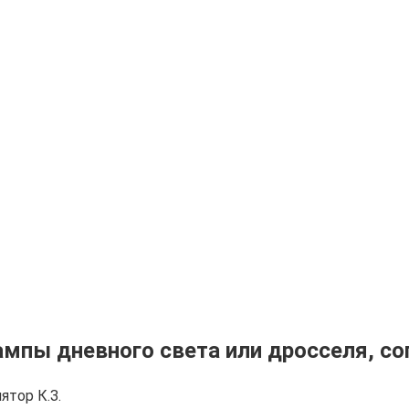
ампы дневного света или дросселя, с
ятор К.З.