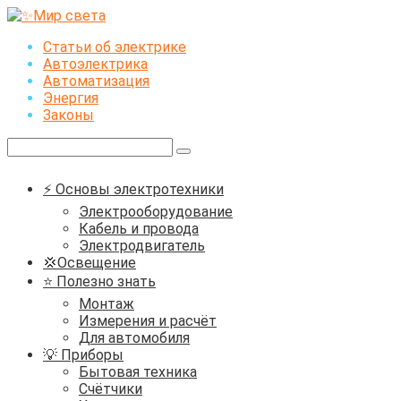
Перейти
к
Статьи об электрике
контенту
Автоэлектрика
Автоматизация
Энергия
Законы
Поиск:
⚡ Основы электротехники
Электрооборудование
Кабель и провода
Электродвигатель
💢Освещение
⭐ Полезно знать
Монтаж
Измерения и расчёт
Для автомобиля
💡 Приборы
Бытовая техника
Счётчики