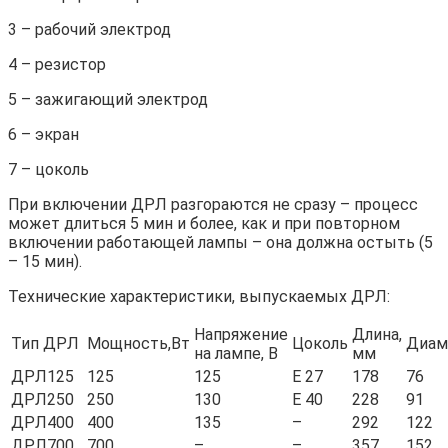
3 – рабочий электрод
4 – резистор
5 – зажигающий электрод
6 – экран
7 – цоколь
При включении ДРЛ разгораются не сразу – процесс
может длиться 5 мин и более, как и при повторном
включении работающей лампы – она должна остыть (5
– 15 мин).
Технические характеристики, выпускаемых ДРЛ:
Напряжение
Длина,
Тип ДРЛ
Мощность,Вт
Цоколь
Диам
на лампе, В
мм
ДРЛ125
125
125
Е 27
178
76
ДРЛ250
250
130
Е 40
228
91
ДРЛ400
400
135
–
292
122
ДРЛ700
700
–
–
357
152