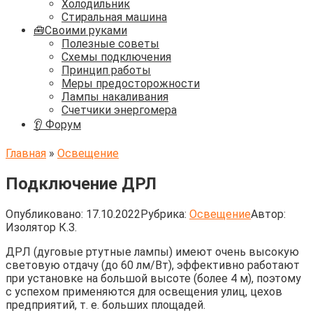
Холодильник
Стиральная машина
🧰Своими руками
Полезные советы
Схемы подключения
Принцип работы
Меры предосторожности
Лампы накаливания
Счетчики энергомера
👂 Форум
Главная
»
Освещение
Подключение ДРЛ
Опубликовано:
17.10.2022
Рубрика:
Освещение
Автор:
Изолятор К.З.
ДРЛ (дуговые ртутные лампы) имеют очень высокую
световую отдачу (до 60 лм/Вт), эффективно работают
при установке на большой высоте (более 4 м), поэтому
с успехом применяются для освещения улиц, цехов
предприятий, т. е. больших площадей.