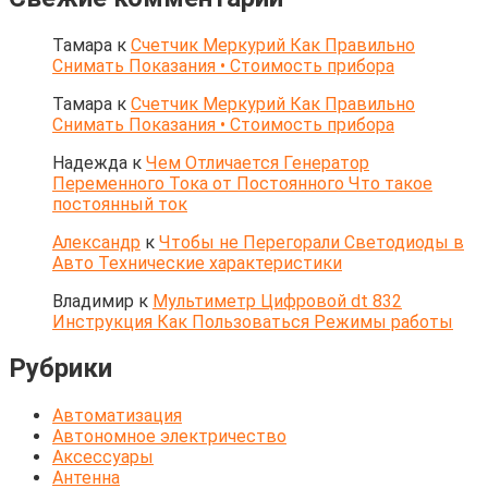
Тамара
к
Счетчик Меркурий Как Правильно
Снимать Показания • Стоимость прибора
Тамара
к
Счетчик Меркурий Как Правильно
Снимать Показания • Стоимость прибора
Надежда
к
Чем Отличается Генератор
Переменного Тока от Постоянного Что такое
постоянный ток
Александр
к
Чтобы не Перегорали Светодиоды в
Авто Технические характеристики
Владимир
к
Мультиметр Цифровой dt 832
Инструкция Как Пользоваться Режимы работы
Рубрики
Автоматизация
Автономное электричество
Аксессуары
Антенна