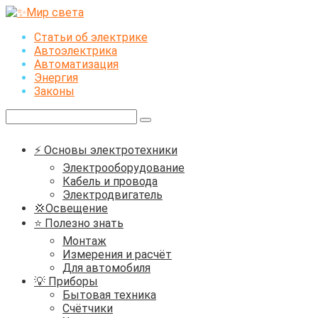
Перейти
к
Статьи об электрике
контенту
Автоэлектрика
Автоматизация
Энергия
Законы
Поиск:
⚡ Основы электротехники
Электрооборудование
Кабель и провода
Электродвигатель
💢Освещение
⭐ Полезно знать
Монтаж
Измерения и расчёт
Для автомобиля
💡 Приборы
Бытовая техника
Счётчики