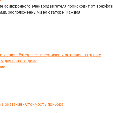
е асинхронного электродвигателя происходит от трехфаз
ами, расположенными на статоре. Каждая
e и какие Enterprise-гипервизоры остались на рынке
ям для вашего дома
ние
 Показания • Стоимость прибора