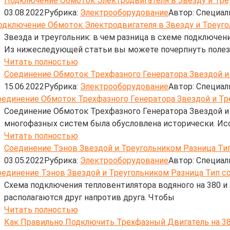
Подключение Обмоток Электродвигателя в Звезду и Тре
03.08.2022
Рубрика:
Электрооборудование
Автор:
Cпециал
Звезда и треугольник: в чем разница в схеме подключ
Из нижеследующей статьи вы можете почерпнуть поле
Читать полностью
Соединение Обмоток Трехфазного Генератора Звездой и
15.06.2022
Рубрика:
Электрооборудование
Автор:
Cпециал
Соединение Обмоток Трехфазного Генератора Звездой и 
многофазных систем была обусловлена исторически. Ис
Читать полностью
Соединение Тэнов Звездой и Треугольником Разница Ти
03.05.2022
Рубрика:
Электрооборудование
Автор:
Cпециал
Схема подключения тепловентилятора водяного на 380 и 
располагаются друг напротив друга. Чтобы
Читать полностью
Как Правильно Подключить Трехфазный Двигатель на 380