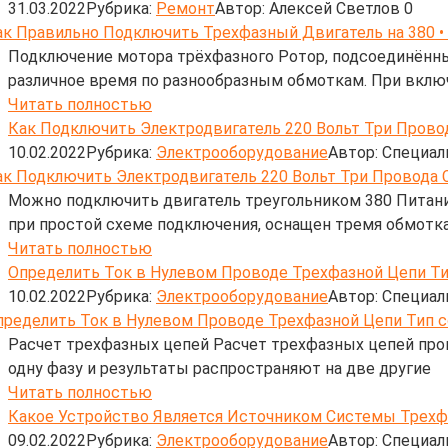
31.03.2022
Рубрика:
Ремонт
Автор:
Алексей Светлов
0
Подключение мотора трёхфазного Ротор, подсоединённый
различное время по разнообразным обмоткам. При вклю
Читать полностью
Как Подключить Электродвигатель 220 Вольт Три Прово
10.02.2022
Рубрика:
Электрооборудование
Автор:
Cпециал
Можно подключить двигатель треугольником 380 Питани
при простой схеме подключения, оснащен тремя обмотк
Читать полностью
Определить Ток в Нулевом Проводе Трехфазной Цепи Ти
10.02.2022
Рубрика:
Электрооборудование
Автор:
Cпециал
Расчет трехфазных цепей Расчет трехфазных цепей пров
одну фазу и результаты распространяют на две другие
Читать полностью
Какое Устройство Является Источником Системы Трехф
09.02.2022
Рубрика:
Электрооборудование
Автор:
Cпециал