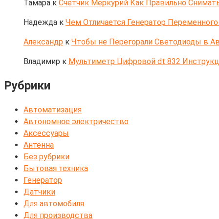
Тамара
к
Счетчик Меркурий Как Правильно Снимать
Надежда
к
Чем Отличается Генератор Переменного 
Александр
к
Чтобы не Перегорали Светодиоды в Ав
Владимир
к
Мультиметр Цифровой dt 832 Инструк
Рубрики
Автоматизация
Автономное электричество
Аксессуары
Антенна
Без рубрики
Бытовая техника
Генератор
Датчики
Для автомобиля
Для производства