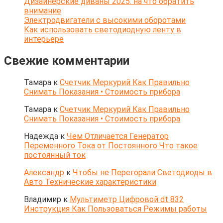
Дизайнерские диваны 2025: на что обратить
внимание
Электродвигатели с высокими оборотами
Как использовать светодиодную ленту в
интерьере
Свежие комментарии
Тамара
к
Счетчик Меркурий Как Правильно
Снимать Показания • Стоимость прибора
Тамара
к
Счетчик Меркурий Как Правильно
Снимать Показания • Стоимость прибора
Надежда
к
Чем Отличается Генератор
Переменного Тока от Постоянного Что такое
постоянный ток
Александр
к
Чтобы не Перегорали Светодиоды в
Авто Технические характеристики
Владимир
к
Мультиметр Цифровой dt 832
Инструкция Как Пользоваться Режимы работы