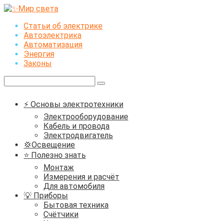
Перейти
к
Статьи об электрике
контенту
Автоэлектрика
Автоматизация
Энергия
Законы
Поиск:
⚡ Основы электротехники
Электрооборудование
Кабель и провода
Электродвигатель
💢Освещение
⭐ Полезно знать
Монтаж
Измерения и расчёт
Для автомобиля
💡 Приборы
Бытовая техника
Счётчики